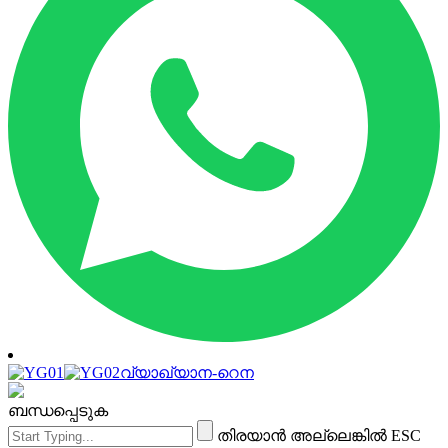
വ്യാഖ്യാന-റെന
ബന്ധപ്പെടുക
തിരയാൻ അല്ലെങ്കിൽ ESC