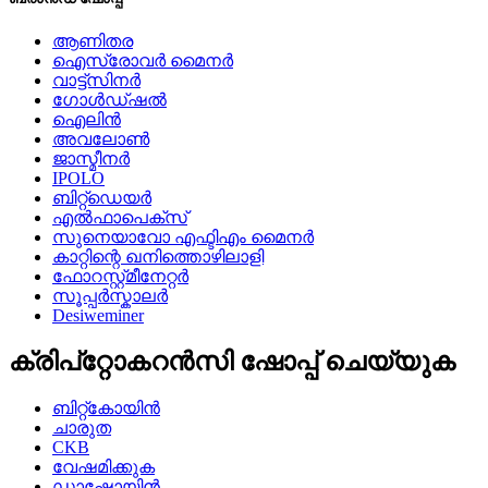
ആണിതര
ഐസ്രോവർ മൈനർ
വാട്ട്സിനർ
ഗോൾഡ്ഷൽ
ഐലിൻ
അവലോൺ
ജാസ്മീനർ
IPOLO
ബിറ്റ്ഡെയർ
എൽഫാപെക്സ്
സുനെയാവോ എഫ്ടിഎം മൈനർ
കാറ്റിന്റെ ഖനിത്തൊഴിലാളി
ഫോറസ്റ്റ്മീനേറ്റർ
സൂപ്പർസ്കാലർ
Desiweminer
ക്രിപ്റ്റോകറൻസി ഷോപ്പ് ചെയ്യുക
ബിറ്റ്കോയിൻ
ചാരുത
CKB
വേഷമിക്കുക
ഡാഷ്കോയിൻ