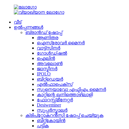
വീട്
ഉൽപ്പന്നങ്ങൾ
ബ്രാൻഡ് ഷോപ്പ്
ആണിതര
ഐസ്രോവർ മൈനർ
വാട്ട്സിനർ
ഗോൾഡ്ഷൽ
ഐലിൻ
അവലോൺ
ജാസ്മീനർ
IPOLO
ബിറ്റ്ഡെയർ
എൽഫാപെക്സ്
സുനെയാവോ എഫ്ടിഎം മൈനർ
കാറ്റിന്റെ ഖനിത്തൊഴിലാളി
ഫോറസ്റ്റ്മീനേറ്റർ
Desiweminer
സൂപ്പർസ്കാലർ
ക്രിപ്റ്റോകറൻസി ഷോപ്പ് ചെയ്യുക
ബിറ്റ്കോയിൻ
പട്ടിക