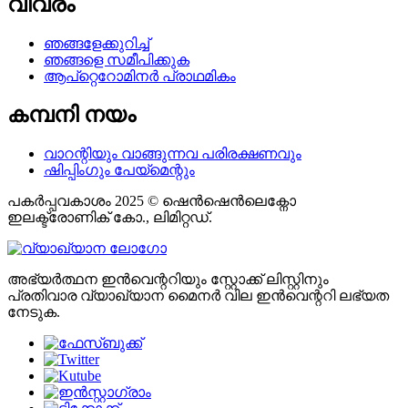
വിവരം
ഞങ്ങളേക്കുറിച്ച്
ഞങ്ങളെ സമീപിക്കുക
ആപ്റ്റെറോമിനർ പ്രാഥമികം
കമ്പനി നയം
വാറന്റിയും വാങ്ങുന്നവ പരിരക്ഷണവും
ഷിപ്പിംഗും പേയ്മെന്റും
പകർപ്പവകാശം 2025 © ഷെൻഷെൻലെക്നോ
ഇലക്ട്രോണിക് കോ., ലിമിറ്റഡ്.
അഭ്യർത്ഥന ഇൻവെന്ററിയും സ്റ്റോക്ക് ലിസ്റ്റിനും
പ്രതിവാര വ്യാഖ്യാന മൈനർ വില ഇൻവെന്ററി ലഭ്യത
നേടുക.