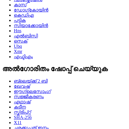
കാസ്
ഡോഗ്കോയിൻ
കെഡിഎ
പട്ടിക
സിയാക്കോയിൻ
Hns
എൽബിസി
സെക്
Ubq
Xmr
എഫ്ടിഎം
അൽഗോരിതം ഷോപ്പ് ചെയ്യുക
ബ്ലെയ്ക്ക് 2 ബി
ഖേവഷ്
ഈഗ്ലെസോംഗ്
സജ്ജീകരണം
എഥാഷ്
കടീന
സ്ക്രിപ്റ്റ്
SHA-256
X11
ചരക്കുപത് ഇനം