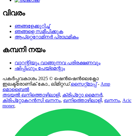
വിവരം
ഞങ്ങളേക്കുറിച്ച്
ഞങ്ങളെ സമീപിക്കുക
ആപ്റ്റെറോമിനർ പ്രാഥമികം
കമ്പനി നയം
വാറന്റിയും വാങ്ങുന്നവ പരിരക്ഷണവും
ഷിപ്പിംഗും പേയ്മെന്റും
പകർപ്പവകാശം 2025 © ഷെൻഷെൻലെക്നോ
ഇലക്ട്രോണിക് കോ., ലിമിറ്റഡ്.
സൈറ്റ്മാപ്പ്
-
Amp
മൊബൈൽ
തടയൽ ഖനിത്തൊഴിലാളി
,
ക്രിപ്റ്റോ മൈനർ
,
ക്രിപ്റ്റോകറൻസി ഖനനം
,
ഖനിത്തൊഴിലാളി
,
ഖനനം
,
Acic
moner
,