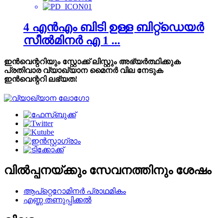
4 എൻഎം ബിടി ഉള്ള ബിറ്റ്ഡെയർ
സീൽമിനർ എ 1 ...
ഇൻവെന്ററിയും സ്റ്റോക്ക് ലിസ്റ്റും അഭ്യർത്ഥിക്കുക
പ്രതിവാര വ്യാഖ്യാന മൈനർ വില നേടുക
ഇൻവെന്ററി ലഭ്യത!
വിൽപ്പനയ്ക്കും സേവനത്തിനും ശേഷം
ആപ്റ്റെറോമിനർ പ്രാഥമികം
എണ്ണ തണുപ്പിക്കൽ