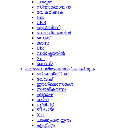
ചാരുത
സിയാക്കോയിൻ
വേഷമിക്കുക
Hns
CKB
എൽബിസി
ഡോഗ്കോയിൻ
സെക്
കാസ്
Ubq
ഡാഷ്കോയിൻ
Xmr
കെഡിഎ
അൽഗോരിതം ഷോപ്പ് ചെയ്യുക
ബ്ലെയ്ക്ക് 2 ബി
ഖേവഷ്
ഈഗ്ലെസോംഗ്
സജ്ജീകരണം
എഥാഷ്
കടീന
സ്ക്രിപ്റ്റ്
SHA-256
X11
ചരക്കുപത് ഇനം
എഫ്ടിഎം