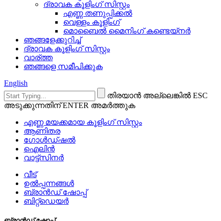
ദ്രാവക കൂളിംഗ് സിസ്റ്റം
എണ്ണ തണുപ്പിക്കൽ
വെള്ളം കൂളിംഗ്
മൊബൈൽ മൈനിംഗ് കണ്ടെയ്നർ
ഞങ്ങളേക്കുറിച്ച്
ദ്രാവക കൂളിംഗ് സിസ്റ്റം
വാര്ത്ത
ഞങ്ങളെ സമീപിക്കുക
English
തിരയാൻ അല്ലെങ്കിൽ ESC
അടുക്കുന്നതിന് ENTER അമർത്തുക
എണ്ണ മയക്കമായ കൂളിംഗ് സിസ്റ്റം
ആണിതര
ഗോൾഡ്ഷൽ
ഐലിൻ
വാട്ട്സിനർ
വീട്
ഉൽപ്പന്നങ്ങൾ
ബ്രാൻഡ് ഷോപ്പ്
ബിറ്റ്ഡെയർ
ബ്രാൻഡ് ഷോപ്പ്