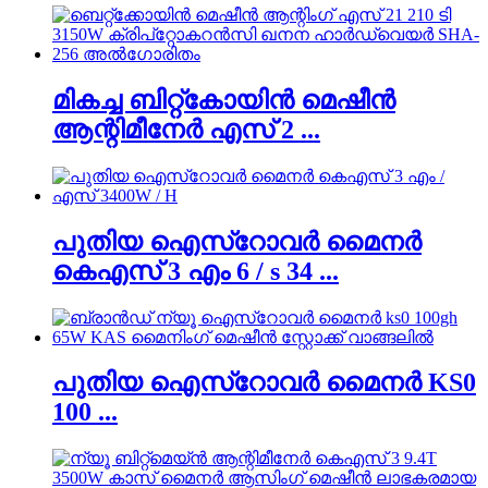
മികച്ച ബിറ്റ്കോയിൻ മെഷീൻ
ആന്റിമീനേർ എസ് 2 ...
പുതിയ ഐസ്റോവർ മൈനർ
കെഎസ് 3 എം 6 / s 34 ...
പുതിയ ഐസ്റോവർ മൈനർ KS0
100 ...