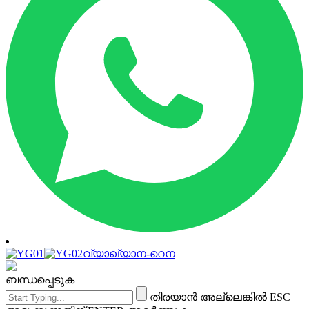
വ്യാഖ്യാന-റെന
ബന്ധപ്പെടുക
തിരയാൻ അല്ലെങ്കിൽ ESC