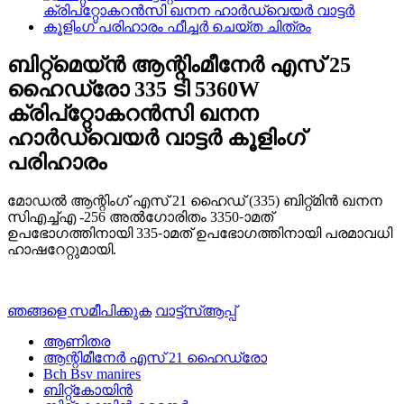
ബിറ്റ്മെയ്ൻ ആന്റിംമീനേർ എസ് 25
ഹൈഡ്രോ 335 ടി 5360W
ക്രിപ്റ്റോകറൻസി ഖനന
ഹാർഡ്വെയർ വാട്ടർ കൂളിംഗ്
പരിഹാരം
മോഡൽ ആന്റിംഗ് എസ് 21 ഹൈഡ് (335) ബിറ്റ്മിൻ ഖനന
സിഎച്ച്എ -256 അൽഗോരിതം 3350-ാമത്
ഉപഭോഗത്തിനായി 335-ാമത് ഉപഭോഗത്തിനായി പരമാവധി
ഹാഷറേറ്റുമായി.
ഞങ്ങളെ സമീപിക്കുക
വാട്ട്സ്ആപ്പ്
ആണിതര
ആന്റിമീനേർ എസ് 21 ഹൈഡ്രോ
Bch Bsv manires
ബിറ്റ്കോയിൻ