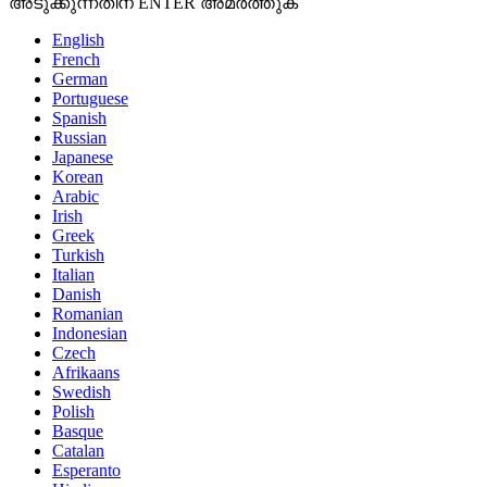
അടുക്കുന്നതിന് ENTER അമർത്തുക
English
French
German
Portuguese
Spanish
Russian
Japanese
Korean
Arabic
Irish
Greek
Turkish
Italian
Danish
Romanian
Indonesian
Czech
Afrikaans
Swedish
Polish
Basque
Catalan
Esperanto