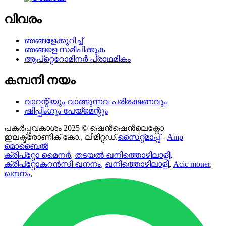
വിവരം
ഞങ്ങളേക്കുറിച്ച്
ഞങ്ങളെ സമീപിക്കുക
ആപ്റ്റെറോമിനർ പ്രാഥമികം
കമ്പനി നയം
വാറന്റിയും വാങ്ങുന്നവ പരിരക്ഷണവും
ഷിപ്പിംഗും പേയ്മെന്റും
പകർപ്പവകാശം 2025 © ഷെൻഷെൻലെക്നോ
ഇലക്ട്രോണിക് കോ., ലിമിറ്റഡ്.
സൈറ്റ്മാപ്പ്
-
Amp
മൊബൈൽ
ക്രിപ്റ്റോ മൈനർ
,
തടയൽ ഖനിത്തൊഴിലാളി
,
ക്രിപ്റ്റോകറൻസി ഖനനം
,
ഖനിത്തൊഴിലാളി
,
Acic moner
,
ഖനനം
,