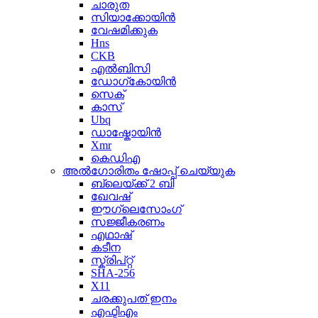
ചാരുത
സിയാക്കോയിൻ
വേഷമിക്കുക
Hns
CKB
എൽബിസി
ഡോഗ്കോയിൻ
സെക്
കാസ്
Ubq
ഡാഷ്കോയിൻ
Xmr
കെഡിഎ
അൽഗോരിതം ഷോപ്പ് ചെയ്യുക
ബ്ലെയ്ക്ക് 2 ബി
ഖേവഷ്
ഈഗ്ലെസോംഗ്
സജ്ജീകരണം
എഥാഷ്
കടീന
സ്ക്രിപ്റ്റ്
SHA-256
X11
ചരക്കുപത് ഇനം
എഫ്ടിഎം