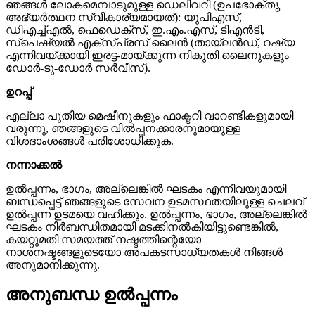
ഞങ്ങൾ ലോകമെമ്പാടുമുള്ള ഡെലിവറി (ഉപഭോക്തൃ
അഭ്യർത്ഥന സ്വീകാര്യമായത്): യുപിഎസ്,
ഡിഎച്ച്എൽ, ഫെഡെക്സ്, ഇ.എം.എസ്, ടിഎൻടി,
സ്പെഷ്യൽ എക്സ്പ്രസ് ലൈൻ (തായ്ലൻഡ്, റഷ്യ
എന്നിവയ്ക്കായി ഇരട്ട-മായ്ക്കുന്ന നികുതി ലൈനുകളും
ഡോർ-ടു-ഡോർ സർവീസ്).
ഉറപ്പ്
എല്ലാ പുതിയ മെഷീനുകളും ഫാക്ടറി വാറണ്ടികളുമായി
വരുന്നു, ഞങ്ങളുടെ വിൽപ്പനക്കാരനുമായുള്ള
വിശദാംശങ്ങൾ പരിശോധിക്കുക.
നന്നാക്കൽ
ഉൽപ്പന്നം, ഭാഗം, അല്ലെങ്കിൽ ഘടകം എന്നിവയുമായി
ബന്ധപ്പെട്ട് ഞങ്ങളുടെ സേവന ഉടമസ്ഥതയിലുള്ള ചെലവ്
ഉൽപ്പന്ന ഉടമയെ വഹിക്കും. ഉൽപ്പന്നം, ഭാഗം, അല്ലെങ്കിൽ
ഘടകം നിർബന്ധിതമായി മടക്കിനൽകിയിട്ടുണ്ടെങ്കിൽ,
കയറ്റുമതി സമയത്ത് നഷ്ടത്തിന്റെയോ
നാശനഷ്ടങ്ങളുടെയോ അപകടസാധ്യതകൾ നിങ്ങൾ
അനുമാനിക്കുന്നു.
അനുബന്ധ ഉൽപ്പന്നം