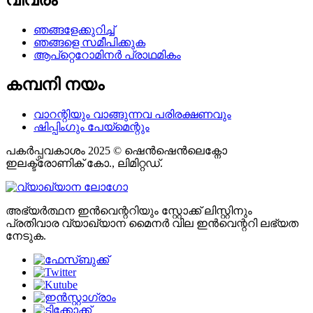
വിവരം
ഞങ്ങളേക്കുറിച്ച്
ഞങ്ങളെ സമീപിക്കുക
ആപ്റ്റെറോമിനർ പ്രാഥമികം
കമ്പനി നയം
വാറന്റിയും വാങ്ങുന്നവ പരിരക്ഷണവും
ഷിപ്പിംഗും പേയ്മെന്റും
പകർപ്പവകാശം 2025 © ഷെൻഷെൻലെക്നോ
ഇലക്ട്രോണിക് കോ., ലിമിറ്റഡ്.
അഭ്യർത്ഥന ഇൻവെന്ററിയും സ്റ്റോക്ക് ലിസ്റ്റിനും
പ്രതിവാര വ്യാഖ്യാന മൈനർ വില ഇൻവെന്ററി ലഭ്യത
നേടുക.