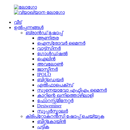
വീട്
ഉൽപ്പന്നങ്ങൾ
ബ്രാൻഡ് ഷോപ്പ്
ആണിതര
ഐസ്രോവർ മൈനർ
വാട്ട്സിനർ
ഗോൾഡ്ഷൽ
ഐലിൻ
അവലോൺ
ജാസ്മീനർ
IPOLO
ബിറ്റ്ഡെയർ
എൽഫാപെക്സ്
സുനെയാവോ എഫ്ടിഎം മൈനർ
കാറ്റിന്റെ ഖനിത്തൊഴിലാളി
ഫോറസ്റ്റ്മീനേറ്റർ
Desiweminer
സൂപ്പർസ്കാലർ
ക്രിപ്റ്റോകറൻസി ഷോപ്പ് ചെയ്യുക
ബിറ്റ്കോയിൻ
പട്ടിക