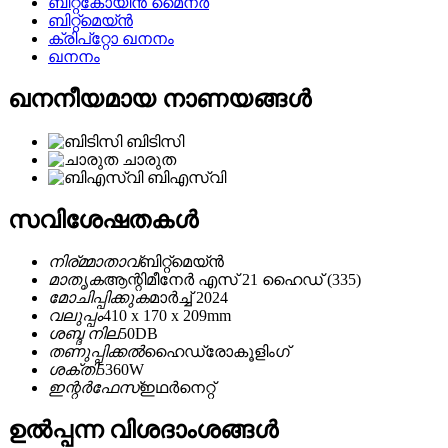
ബിറ്റ്കോയിൻ മൈനർ
ബിറ്റ്മെയ്ൻ
ക്രിപ്റ്റോ ഖനനം
ഖനനം
ഖനനീയമായ നാണയങ്ങൾ
ബിടിസി
ചാരുത
ബിഎസ്വി
സവിശേഷതകൾ
നിര്മ്മാതാവ്
ബിറ്റ്മെയ്ൻ
മാതൃക
ആന്റിമീനേർ എസ് 21 ഹൈഡ് (335)
മോചിപ്പിക്കുക
മാർച്ച് 2024
വലുപ്പം
410 x 170 x 209mm
ശബ്ദ നില
50DB
തണുപ്പിക്കൽ
ഹൈഡ്രോകൂളിംഗ്
ശക്തി
5360W
ഇന്റർഫേസ്
ഇഥർനെറ്റ്
ഉൽപ്പന്ന വിശദാംശങ്ങൾ