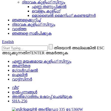
ദ്രാവക കൂളിംഗ് സിസ്റ്റം
എണ്ണ തണുപ്പിക്കൽ
വെള്ളം കൂളിംഗ്
മൊബൈൽ മൈനിംഗ് കണ്ടെയ്നർ
ഞങ്ങളേക്കുറിച്ച്
ദ്രാവക കൂളിംഗ് സിസ്റ്റം
വാര്ത്ത
ഞങ്ങളെ സമീപിക്കുക
English
തിരയാൻ അല്ലെങ്കിൽ ESC
അടുക്കുന്നതിന് ENTER അമർത്തുക
എണ്ണ മയക്കമായ കൂളിംഗ് സിസ്റ്റം
ആണിതര
ഗോൾഡ്ഷൽ
ഐലിൻ
വാട്ട്സിനർ
വീട്
ഉൽപ്പന്നങ്ങൾ
അൽഗോരിതം ഷോപ്പ് ചെയ്യുക
SHA-256