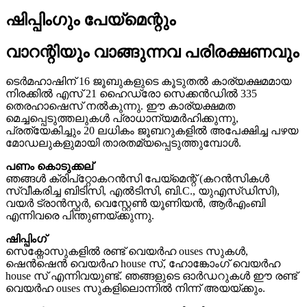
ഷിപ്പിംഗും പേയ്മെന്റും
വാറന്റിയും വാങ്ങുന്നവ പരിരക്ഷണവും
ടെർമഹാഷിന് 16 ജൂബുകളുടെ കൂടുതൽ കാര്യക്ഷമമായ
നിരക്കിൽ എസ് 21 ഹൈഡ്രോ സെക്കൻഡിൽ 335
തെരഹാഷെസ് നൽകുന്നു. ഈ കാര്യക്ഷമത
മെച്ചപ്പെടുത്തലുകൾ പ്രാധാന്യമർഹിക്കുന്നു,
പ്രത്യേകിച്ചും 20 ലധികം ജൂബറുകളിൽ അപേക്ഷിച്ച പഴയ
മോഡലുകളുമായി താരതമ്യപ്പെടുത്തുമ്പോൾ.
പണം കൊടുക്കല്
ഞങ്ങൾ ക്രിപ്റ്റോകറൻസി പേയ്മെന്റ് (കറൻസികൾ
സ്വീകരിച്ച ബിടിസി, എൽടിസി, ബി.C., ​​യുഎസ്ഡിസി),
വയർ ട്രാൻസ്ഫർ, വെസ്റ്റേൺ യൂണിയൻ, ആർഎംബി
എന്നിവരെ പിന്തുണയ്ക്കുന്നു.
ഷിപ്പിംഗ്
സെക്നോസുകളിൽ രണ്ട് വെയർഹ ouses സുകൾ,
ഷെൻഷെൻ വെയർഹ house സ്, ഹോങ്കോംഗ് വെയർഹ
house സ് എന്നിവയുണ്ട്. ഞങ്ങളുടെ ഓർഡറുകൾ ഈ രണ്ട്
വെയർഹ ouses സുകളിലൊന്നിൽ നിന്ന് അയയ്ക്കും.