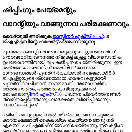
ഷിപ്പിംഗും പേയ്മെന്റും
വാറന്റിയും വാങ്ങുന്നവ പരിരക്ഷണവും
വൈദ്യുതി അഴിക്കുക:
ജാസ്മിനർ എക്സ് 16-പി
5.8
ജിഎച്ച്എസിന്റെ ഹഷേർട്ട് പ്രശംസിക്കുന്നു
മുമ്പത്തെ ജാസ്മിനർ മോഡലുകളുടെ സ്റ്റാൻഡേർഡ്
ഗൗരവമേറിയ ഖനനത്തിന് മുകളിലുള്ള വ്യാവസായിക
ഉപയോഗത്തിനായി രൂപകൽപ്പന ചെയ്തിരിക്കുന്നു- ഈ
ശക്തമായ മൈനറിംഗ് മെഷീൻ വ്യവസായ
മാനദണ്ഡങ്ങൾ പുനർനിർവചിക്കാൻ സജ്ജമാക്കി 5.8
ജിഎച്ച്ഇയുടെ ശ്രദ്ധേയമായ ഹാഷറുകളുമായി
പുനർനിർവചിക്കാൻ സജ്ജമാക്കി. അൽഗോരിതം
ആൽഗോരിതം, അത്തരം കമ്പ്യൂട്ടേഷണൽ
ഭോഷു
ജാസ്മിനർ എക്സ് 16-പി
ഖനന പ്രവർത്തനങ്ങൾ
ത്വരിതപ്പെടുത്താനും ലാഭക്ഷമത വർദ്ധിപ്പിക്കാനും
സാധ്യതയുണ്ട്.
8 ജിബി vram ഉള്ളതിനാൽ, തീവ്രമായ ഖനന ചുമതല
കാര്യക്ഷമമായി കൈകാര്യം ചെയ്യാൻ ജാസ്മിനർ
എക്സ് 12-പി എഞ്ചിനീയറിംഗ് ചെയ്യുന്നു. ഈ കട്ടിംഗ്
എഡ്ജ് ഉപകരണം സങ്കീർണ്ണമായ അൽഗോരിതംസിനെ