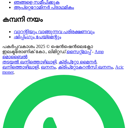
ഞങ്ങളെ സമീപിക്കുക
ആപ്റ്റെറോമിനർ പ്രാഥമികം
കമ്പനി നയം
വാറന്റിയും വാങ്ങുന്നവ പരിരക്ഷണവും
ഷിപ്പിംഗും പേയ്മെന്റും
പകർപ്പവകാശം 2025 © ഷെൻഷെൻലെക്നോ
ഇലക്ട്രോണിക് കോ., ലിമിറ്റഡ്.
സൈറ്റ്മാപ്പ്
-
Amp
മൊബൈൽ
തടയൽ ഖനിത്തൊഴിലാളി
,
ക്രിപ്റ്റോ മൈനർ
,
ഖനിത്തൊഴിലാളി
,
ഖനനം
,
ക്രിപ്റ്റോകറൻസി ഖനനം
,
Acic
moner
,