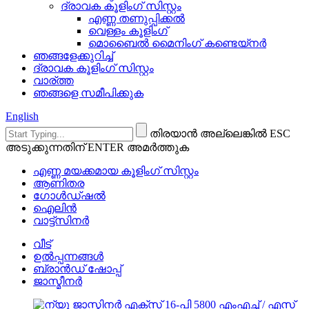
ദ്രാവക കൂളിംഗ് സിസ്റ്റം
എണ്ണ തണുപ്പിക്കൽ
വെള്ളം കൂളിംഗ്
മൊബൈൽ മൈനിംഗ് കണ്ടെയ്നർ
ഞങ്ങളേക്കുറിച്ച്
ദ്രാവക കൂളിംഗ് സിസ്റ്റം
വാര്ത്ത
ഞങ്ങളെ സമീപിക്കുക
English
തിരയാൻ അല്ലെങ്കിൽ ESC
അടുക്കുന്നതിന് ENTER അമർത്തുക
എണ്ണ മയക്കമായ കൂളിംഗ് സിസ്റ്റം
ആണിതര
ഗോൾഡ്ഷൽ
ഐലിൻ
വാട്ട്സിനർ
വീട്
ഉൽപ്പന്നങ്ങൾ
ബ്രാൻഡ് ഷോപ്പ്
ജാസ്മീനർ