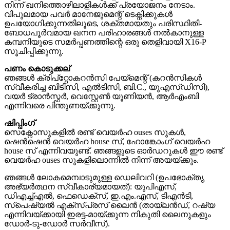
നിന്ന് ഖനിത്തൊഴിലാളികൾക്ക് പ്രയോജനം നേടാം.
വിപുലമായ പവർ മാനേജുമെന്റ് ടെക്നിക്കുകൾ
ഉപയോഗിക്കുന്നതിലൂടെ, ശക്തമായതും പരിസ്ഥിതി-
ബോധപൂർവമായ ഖനന പരിഹാരങ്ങൾ നൽകാനുള്ള
കമ്പനിയുടെ സമർപ്പണത്തിന്റെ ഒരു തെളിവായി X16-P
സൂചിപ്പിക്കുന്നു.
പണം കൊടുക്കല്
ഞങ്ങൾ ക്രിപ്റ്റോകറൻസി പേയ്മെന്റ് (കറൻസികൾ
സ്വീകരിച്ച ബിടിസി, എൽടിസി, ബി.C., ​​യുഎസ്ഡിസി),
വയർ ട്രാൻസ്ഫർ, വെസ്റ്റേൺ യൂണിയൻ, ആർഎംബി
എന്നിവരെ പിന്തുണയ്ക്കുന്നു.
ഷിപ്പിംഗ്
സെക്നോസുകളിൽ രണ്ട് വെയർഹ ouses സുകൾ,
ഷെൻഷെൻ വെയർഹ house സ്, ഹോങ്കോംഗ് വെയർഹ
house സ് എന്നിവയുണ്ട്. ഞങ്ങളുടെ ഓർഡറുകൾ ഈ രണ്ട്
വെയർഹ ouses സുകളിലൊന്നിൽ നിന്ന് അയയ്ക്കും.
ഞങ്ങൾ ലോകമെമ്പാടുമുള്ള ഡെലിവറി (ഉപഭോക്തൃ
അഭ്യർത്ഥന സ്വീകാര്യമായത്): യുപിഎസ്,
ഡിഎച്ച്എൽ, ഫെഡെക്സ്, ഇ.എം.എസ്, ടിഎൻടി,
സ്പെഷ്യൽ എക്സ്പ്രസ് ലൈൻ (തായ്ലൻഡ്, റഷ്യ
എന്നിവയ്ക്കായി ഇരട്ട-മായ്ക്കുന്ന നികുതി ലൈനുകളും
ഡോർ-ടു-ഡോർ സർവീസ്).