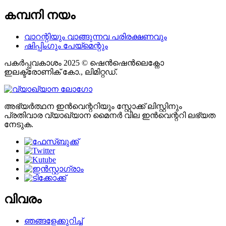
കമ്പനി നയം
വാറന്റിയും വാങ്ങുന്നവ പരിരക്ഷണവും
ഷിപ്പിംഗും പേയ്മെന്റും
പകർപ്പവകാശം 2025 © ഷെൻഷെൻലെക്നോ
ഇലക്ട്രോണിക് കോ., ലിമിറ്റഡ്.
അഭ്യർത്ഥന ഇൻവെന്ററിയും സ്റ്റോക്ക് ലിസ്റ്റിനും
പ്രതിവാര വ്യാഖ്യാന മൈനർ വില ഇൻവെന്ററി ലഭ്യത
നേടുക.
വിവരം
ഞങ്ങളേക്കുറിച്ച്