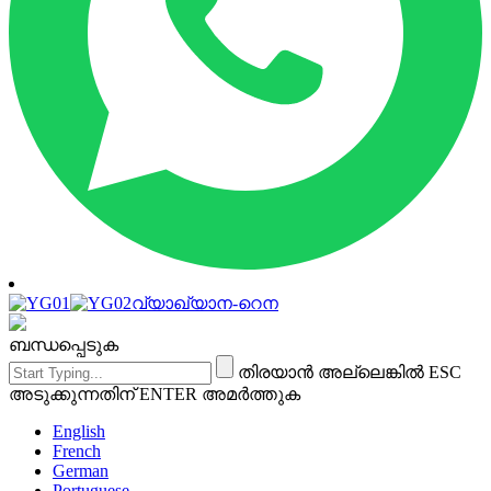
വ്യാഖ്യാന-റെന
ബന്ധപ്പെടുക
തിരയാൻ അല്ലെങ്കിൽ ESC
അടുക്കുന്നതിന് ENTER അമർത്തുക
English
French
German
Portuguese