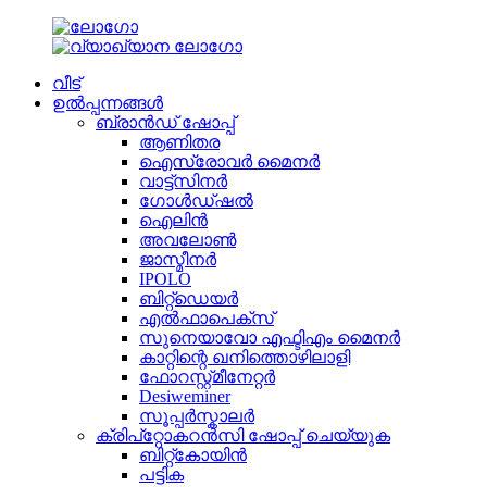
വീട്
ഉൽപ്പന്നങ്ങൾ
ബ്രാൻഡ് ഷോപ്പ്
ആണിതര
ഐസ്രോവർ മൈനർ
വാട്ട്സിനർ
ഗോൾഡ്ഷൽ
ഐലിൻ
അവലോൺ
ജാസ്മീനർ
IPOLO
ബിറ്റ്ഡെയർ
എൽഫാപെക്സ്
സുനെയാവോ എഫ്ടിഎം മൈനർ
കാറ്റിന്റെ ഖനിത്തൊഴിലാളി
ഫോറസ്റ്റ്മീനേറ്റർ
Desiweminer
സൂപ്പർസ്കാലർ
ക്രിപ്റ്റോകറൻസി ഷോപ്പ് ചെയ്യുക
ബിറ്റ്കോയിൻ
പട്ടിക