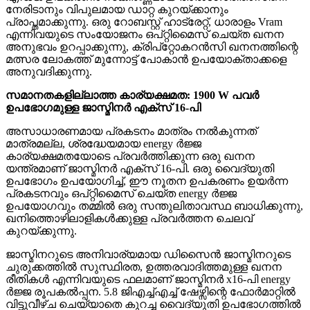
നേരിടാനും വിപുലമായ ഡാറ്റ കുറയ്ക്കാനും
പ്രാപ്തമാക്കുന്നു. ഒരു റോബസ്റ്റ് ഹാട്രേറ്റ്, ധാരാളം Vram
എന്നിവയുടെ സംയോജനം ഒപ്റ്റിമൈസ് ചെയ്ത ഖനന
അനുഭവം ഉറപ്പാക്കുന്നു, ക്രിപ്റ്റോകറൻസി ഖനനത്തിന്റെ
മത്സര ലോകത്ത് മുന്നോട്ട് പോകാൻ ഉപയോക്താക്കളെ
അനുവദിക്കുന്നു.
സമാനതകളില്ലാത്ത കാര്യക്ഷമത: 1900 W പവർ
ഉപഭോഗമുള്ള ജാസ്മിനർ എക്സ് 16-പി
അസാധാരണമായ പ്രകടനം മാത്രം നൽകുന്നത്
മാത്രമല്ല, ശ്രദ്ധേയമായ energy ർജ്ജ
കാര്യക്ഷമതയോടെ പ്രവർത്തിക്കുന്ന ഒരു ഖനന
യന്ത്രമാണ് ജാസ്മിനർ എക്സ് 16-പി. ഒരു വൈദ്യുതി
ഉപഭോഗം ഉപയോഗിച്ച്, ഈ നൂതന ഉപകരണം ഉയർന്ന
പ്രകടനവും ഒപ്റ്റിമൈസ് ചെയ്ത energy ർജ്ജ
ഉപയോഗവും തമ്മിൽ ഒരു സന്തുലിതാവസ്ഥ ബാധിക്കുന്നു,
ഖനിത്തൊഴിലാളികൾക്കുള്ള പ്രവർത്തന ചെലവ്
കുറയ്ക്കുന്നു.
ജാസ്മിനറുടെ അനിവാര്യമായ ഡിസൈൻ ജാസ്മിനറുടെ
ചുരുക്കത്തിൽ സുസ്ഥിരത, ഉത്തരവാദിത്തമുള്ള ഖനന
രീതികൾ എന്നിവയുടെ ഫലമാണ് ജാസ്മിനർ x16-പി energy
ർജ്ജ രൂപകൽപ്പന. 5.8 ജിഎച്ച്എച്ച് ഷേഴ്സിന്റെ ഫോർമാറ്റിൽ
വിട്ടുവീഴ്ച ചെയ്യാതെ കുറച്ച വൈദ്യുതി ഉപഭോഗത്തിൽ