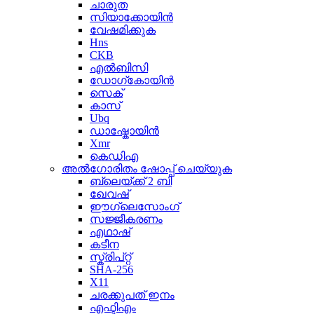
ചാരുത
സിയാക്കോയിൻ
വേഷമിക്കുക
Hns
CKB
എൽബിസി
ഡോഗ്കോയിൻ
സെക്
കാസ്
Ubq
ഡാഷ്കോയിൻ
Xmr
കെഡിഎ
അൽഗോരിതം ഷോപ്പ് ചെയ്യുക
ബ്ലെയ്ക്ക് 2 ബി
ഖേവഷ്
ഈഗ്ലെസോംഗ്
സജ്ജീകരണം
എഥാഷ്
കടീന
സ്ക്രിപ്റ്റ്
SHA-256
X11
ചരക്കുപത് ഇനം
എഫ്ടിഎം