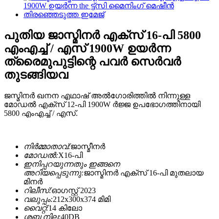
പുതിയ ജാസ്മിനർ എക്സ് 16-പി 5800
എംഎച്ച് / എസ് 1900W ഉയർന്ന
ത്രൈമുപുട്ടിന്റെ പവർ സെർവർ
തുടങ്ങിയവ
ജസ്മിനർ ഖനന എഥാഷ് അൽഗോരിത്തിൽ നിന്നുള്ള
മോഡൽ എക്സ് 12-പി 1900W ർജ്ജ ഉപഭോഗത്തിനായി
5800 എംഎച്ച് / എസ്.
നിർമ്മാതാവ്:
ജാസ്മീനർ
മോഡൽ:
X16-പി
ഇനിപ്പറയുന്നതും ഇങ്ങനെ
അറിയപ്പെടുന്നു:
ജാസ്മിനർ എക്സ് 16-പി മുതലായ
മിനർ
റിലീസ്:
ഓഗസ്റ്റ് 2023
വലുപ്പം:
212x300x374 മിമി
വൈറ്റ്:
14 കിലോ
ശബ്ദ നില:
40DB