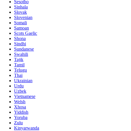
Sesotho
Sinhala
Slovak
Slovenian
Somali
Samoan
Scots Gaelic
Shona
Sindhi
Sundanese
Swahili
Tajik
Tamil
Telugu
Thai
Ukrainian
Urdu
Uzbek
Vietnamese
Welsh
Xhosa
Yiddish
Yoruba
Zulu
Kinyarwanda