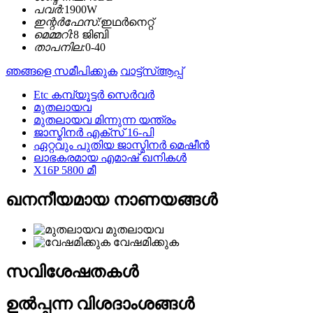
പവർ:
1900W
ഇന്റർഫേസ്:
ഇഥർനെറ്റ്
മെമ്മറി:
8 ജിബി
താപനില:
0-40
ഞങ്ങളെ സമീപിക്കുക
വാട്ട്സ്ആപ്പ്
Etc കമ്പ്യൂട്ടർ സെർവർ
മുതലായവ
മുതലായവ മിന്നുന്ന യന്ത്രം
ജാസ്മിനർ എക്സ് 16-പി
ഏറ്റവും പുതിയ ജാസ്മിനർ മെഷീൻ
ലാഭകരമായ എമാഷ് ഖനികൾ
X16P 5800 മീ
ഖനനീയമായ നാണയങ്ങൾ
മുതലായവ
വേഷമിക്കുക
സവിശേഷതകൾ
ഉൽപ്പന്ന വിശദാംശങ്ങൾ