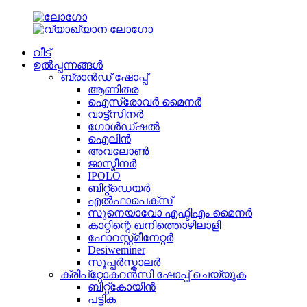
വീട്
ഉൽപ്പന്നങ്ങൾ
ബ്രാൻഡ് ഷോപ്പ്
ആണിതര
ഐസ്രോവർ മൈനർ
വാട്ട്സിനർ
ഗോൾഡ്ഷൽ
ഐലിൻ
അവലോൺ
ജാസ്മീനർ
IPOLO
ബിറ്റ്ഡെയർ
എൽഫാപെക്സ്
സുനെയാവോ എഫ്ടിഎം മൈനർ
കാറ്റിന്റെ ഖനിത്തൊഴിലാളി
ഫോറസ്റ്റ്മീനേറ്റർ
Desiweminer
സൂപ്പർസ്കാലർ
ക്രിപ്റ്റോകറൻസി ഷോപ്പ് ചെയ്യുക
ബിറ്റ്കോയിൻ
പട്ടിക