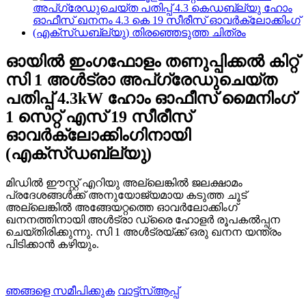
ഓയിൽ ഇംഗഫോളം തണുപ്പിക്കൽ കിറ്റ്
സി 1 അൾട്രാ അപ്ഗ്രേഡുചെയ്ത
പതിപ്പ് 4.3kW ഹോം ഓഫീസ് മൈനിംഗ്
1 സെറ്റ് എസ് 19 സീരീസ്
ഓവർക്ലോക്കിംഗിനായി
(എക്സ്ഡബ്ല്യു)
മിഡിൽ ഈസ്റ്റ് എറിയു അല്ലെങ്കിൽ ജലക്ഷാമം
പ്രദേശങ്ങൾക്ക് അനുയോജ്യമായ കടുത്ത ചൂട്
അല്ലെങ്കിൽ അങ്ങേയറ്റത്തെ ഓവർലോക്കിംഗ്
ഖനനത്തിനായി അൾട്രാ ഡ്രൈ ഹോളർ രൂപകൽപ്പന
ചെയ്തിരിക്കുന്നു. സി 1 അൾട്രയ്ക്ക് ഒരു ഖനന യന്ത്രം
പിടിക്കാൻ കഴിയും.
ഞങ്ങളെ സമീപിക്കുക
വാട്ട്സ്ആപ്പ്