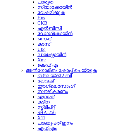
ചാരുത
സിയാക്കോയിൻ
വേഷമിക്കുക
Hns
CKB
എൽബിസി
ഡോഗ്കോയിൻ
സെക്
കാസ്
Ubq
ഡാഷ്കോയിൻ
Xmr
കെഡിഎ
അൽഗോരിതം ഷോപ്പ് ചെയ്യുക
ബ്ലെയ്ക്ക് 2 ബി
ഖേവഷ്
ഈഗ്ലെസോംഗ്
സജ്ജീകരണം
എഥാഷ്
കടീന
സ്ക്രിപ്റ്റ്
SHA-256
X11
ചരക്കുപത് ഇനം
എഫ്ടിഎം