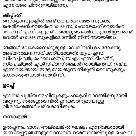
എന്നിവരെ പിന്തുണയ്ക്കുന്നു.
ഷിപ്പിംഗ്
സെക്നോസുകളിൽ രണ്ട് വെയർഹ ouses സുകൾ,
ഷെൻഷെൻ വെയർഹ house സ്, ഹോങ്കോംഗ് വെയർഹ
house സ് എന്നിവയുണ്ട്. ഞങ്ങളുടെ ഓർഡറുകൾ ഈ രണ്ട്
വെയർഹ ouses സുകളിലൊന്നിൽ നിന്ന് അയയ്ക്കും.
ഞങ്ങൾ ലോകമെമ്പാടുമുള്ള ഡെലിവറി (ഉപഭോക്തൃ
അഭ്യർത്ഥന സ്വീകാര്യമായത്): യുപിഎസ്,
ഡിഎച്ച്എൽ, ഫെഡെക്സ്, ഇ.എം.എസ്, ടിഎൻടി,
സ്പെഷ്യൽ എക്സ്പ്രസ് ലൈൻ (തായ്ലൻഡ്, റഷ്യ
എന്നിവയ്ക്കായി ഇരട്ട-മായ്ക്കുന്ന നികുതി ലൈനുകളും
ഡോർ-ടു-ഡോർ സർവീസ്).
ഉറപ്പ്
എല്ലാ പുതിയ മെഷീനുകളും ഫാക്ടറി വാറണ്ടികളുമായി
വരുന്നു, ഞങ്ങളുടെ വിൽപ്പനക്കാരനുമായുള്ള
വിശദാംശങ്ങൾ പരിശോധിക്കുക.
നന്നാക്കൽ
ഉൽപ്പന്നം, ഭാഗം, അല്ലെങ്കിൽ ഘടകം എന്നിവയുമായി
ബന്ധപ്പെട്ട് ഞങ്ങളുടെ സേവന ഉടമസ്ഥതയിലുള്ള ചെലവ്