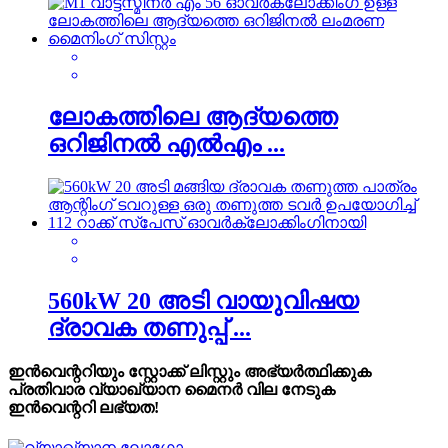
ലോകത്തിലെ ആദ്യത്തെ
ഒറിജിനൽ എൽഎം ...
560kW 20 അടി വായുവിഷയ
ദ്രാവക തണുപ്പ് ...
ഇൻവെന്ററിയും സ്റ്റോക്ക് ലിസ്റ്റും അഭ്യർത്ഥിക്കുക
പ്രതിവാര വ്യാഖ്യാന മൈനർ വില നേടുക
ഇൻവെന്ററി ലഭ്യത!