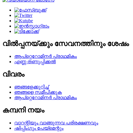
വിൽപ്പനയ്ക്കും സേവനത്തിനും ശേഷം
ആപ്റ്റെറോമിനർ പ്രാഥമികം
എണ്ണ തണുപ്പിക്കൽ
വിവരം
ഞങ്ങളേക്കുറിച്ച്
ഞങ്ങളെ സമീപിക്കുക
ആപ്റ്റെറോമിനർ പ്രാഥമികം
കമ്പനി നയം
വാറന്റിയും വാങ്ങുന്നവ പരിരക്ഷണവും
ഷിപ്പിംഗും പേയ്മെന്റും