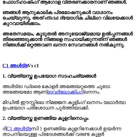
ഫോഗ്ഹാഷിംഗ് ആഗോള വിതരണക്കാരനാണ് ഞങ്ങൾ.
ഞങ്ങൾ ആനുകാലിക പ്രമോഷനുകൾ വാഗ്ദാനം
ചെയ്യുന്നു, അത് official ദ്യോഗിക ചില്ലറ വിലയേക്കാൾ
കുറവായിരിക്കാം.
അതേസമയം, കൂടുതൽ അനുയോജ്യമായ ഉൽപ്പന്നങ്ങൾ
തിരഞ്ഞെടുക്കാൻ നിങ്ങളെ സഹായിക്കുന്നതിന് ഞങ്ങൾ
നിങ്ങൾക്ക് ഒറ്റത്തവണ ഖനന സേവനങ്ങൾ നൽകുന്നു.
C1 അൾട്ര
Vs c1
1. വ്യത്യസ്ത ഉപയോഗ സാഹചര്യങ്ങൾ
അൾട്രാ ഡ്രൈ കോളർ അങ്ങേയറ്റത്തെ ചൂടോ
അങ്ങേയമോ ആണ്
ഓവർലോക്കിംഗ്
ഖനനം.
മിഡിൽ ഈസ്റ്റിലെ നിമജ്ജന കൂളിംഗ് ഖനനം യഥാർത്ഥ
ഉപയോഗ പരിശോധന പൂർത്തിയാക്കി.
2. വ്യത്യസ്ത ഉണങ്ങിയ കൂളറിനൊപ്പം
ദി
C1 അൾട്ര
സി 1 ഉണങ്ങിയ കൂളറിനേക്കാൾ ഉയർന്ന
താപനിലയുള്ള പ്രദേശങ്ങൾക്ക് വരണ്ട കൂളർ