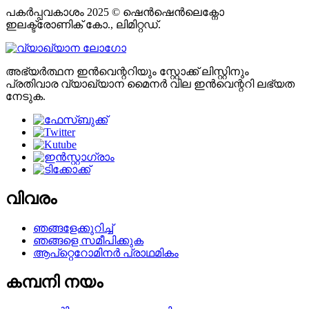
പകർപ്പവകാശം 2025 © ഷെൻഷെൻലെക്നോ
ഇലക്ട്രോണിക് കോ., ലിമിറ്റഡ്.
അഭ്യർത്ഥന ഇൻവെന്ററിയും സ്റ്റോക്ക് ലിസ്റ്റിനും
പ്രതിവാര വ്യാഖ്യാന മൈനർ വില ഇൻവെന്ററി ലഭ്യത
നേടുക.
വിവരം
ഞങ്ങളേക്കുറിച്ച്
ഞങ്ങളെ സമീപിക്കുക
ആപ്റ്റെറോമിനർ പ്രാഥമികം
കമ്പനി നയം