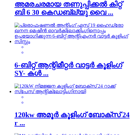
അമരചരമായ തണുപ്പിക്കൽ കിറ്റ്
ബി 6 30 കെഡബ്ല്യു വൈ ...
6-ബിറ്റ് ആന്റിമീറ്റർ വാട്ടർ കൂളിംഗ്
SY- കൾ ...
120kw അമൂർ കൂളിംഗ് ബോക്സ് 24
r ...