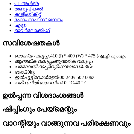
C1 അൾട്ര
തണുപ്പിക്കൽ
കൂളിംഗ് കിറ്റ്
ഹോം ഓഫീസ് ഖനനം
എണ്ണ
ഓവർലോക്കിംഗ്
സവിശേഷതകൾ
ബാഹ്യ വലുപ്പം
410 (l) * 400 (W) * 475 (എച്ച്) എംഎം
ആന്തരിക വലുപ്പം
ആന്തരിക വലുപ്പം
പരമാവധി ഓപ്പറേറ്റിംഗ് ലോഡ്
4.3kw
ഭാരം
20kg
ഇൻപുട്ട് വോൾട്ടേജ്
200-240v 50 / 60hz
പരിസ്ഥിതി താപനില
-10 ° C-40 ° C
ഉൽപ്പന്ന വിശദാംശങ്ങൾ
ഷിപ്പിംഗും പേയ്മെന്റും
വാറന്റിയും വാങ്ങുന്നവ പരിരക്ഷണവും