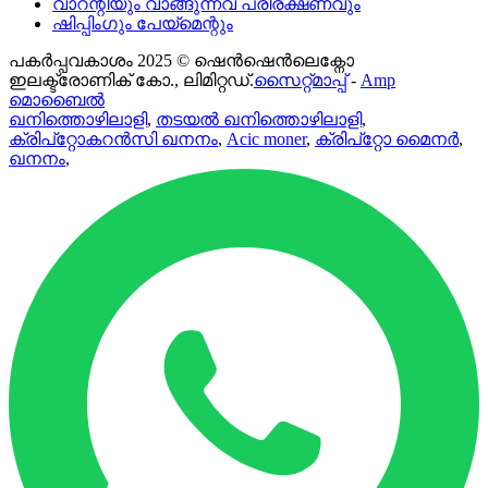
വാറന്റിയും വാങ്ങുന്നവ പരിരക്ഷണവും
ഷിപ്പിംഗും പേയ്മെന്റും
പകർപ്പവകാശം 2025 © ഷെൻഷെൻലെക്നോ
ഇലക്ട്രോണിക് കോ., ലിമിറ്റഡ്.
സൈറ്റ്മാപ്പ്
-
Amp
മൊബൈൽ
ഖനിത്തൊഴിലാളി
,
തടയൽ ഖനിത്തൊഴിലാളി
,
ക്രിപ്റ്റോകറൻസി ഖനനം
,
Acic moner
,
ക്രിപ്റ്റോ മൈനർ
,
ഖനനം
,