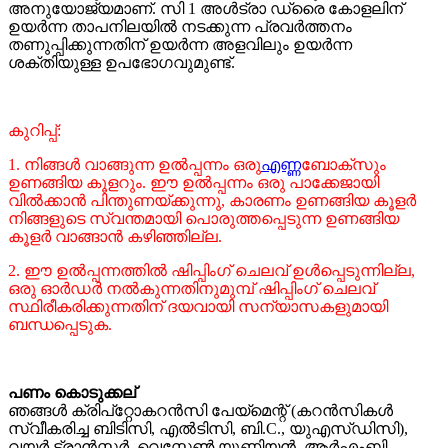
അനുയോജ്യമാണ്. സി 1 അൾട്രാ ഡ്രൈ കോളലിന്
ഉയർന്ന താപനിലയിൽ നടക്കുന്ന പ്രവർത്തനം
തണുപ്പിക്കുന്നതിന് ഉയർന്ന അളവിലും ഉയർന്ന
ശക്തിയുള്ള ഉപഭോഗവുമുണ്ട്.
കുറിപ്പ്:
1. നിങ്ങൾ വാങ്ങുന്ന ഉൽപ്പന്നം ഒരു
എണ്ണ
ബോക്സും
ഉണങ്ങിയ കൂളറും. ഈ ഉൽപ്പന്നം ഒരു പാക്കേജായി
വിൽക്കാൻ പിന്തുണയ്ക്കുന്നു, കാരണം ഉണങ്ങിയ കൂളർ
നിങ്ങളുടെ സ്വന്തമായി പൊരുത്തപ്പെടുന്ന ഉണങ്ങിയ
കൂളർ വാങ്ങാൻ കഴിഞ്ഞില്ല.
2. ഈ ഉൽപ്പന്നത്തിൽ ഷിപ്പിംഗ് ചെലവ് ഉൾപ്പെടുന്നില്ല,
ഒരു ഓർഡർ നൽകുന്നതിനുമുമ്പ് ഷിപ്പിംഗ് ചെലവ്
സ്ഥിരീകരിക്കുന്നതിന് ദയവായി സന്യാസകളുമായി
ബന്ധപ്പെടുക.
പണം കൊടുക്കല്
ഞങ്ങൾ ക്രിപ്റ്റോകറൻസി പേയ്മെന്റ് (കറൻസികൾ
സ്വീകരിച്ച ബിടിസി, എൽടിസി, ബി.C., ​​യുഎസ്ഡിസി),
വയർ ട്രാൻസ്ഫർ, വെസ്റ്റേൺ യൂണിയൻ, ആർഎംബി